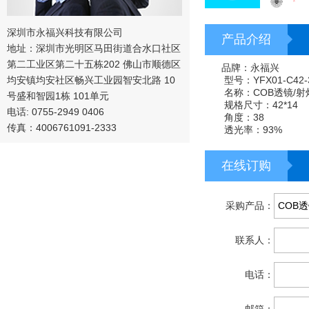
深圳市永福兴科技有限公司
产品介绍
地址：深圳市光明区马田街道合水口社区
第二工业区第二十五栋202 佛山市顺德区
品牌：永福兴
型号：YFX01-C42-
均安镇均安社区畅兴工业园智安北路 10
名称：COB透镜/射
号盛和智园1栋 101单元
规格尺寸：42*14
电话: 0755-2949 0406
角度：38
传真：4006761091-2333
透光率：93%
在线订购
采购产品：
联系人：
电话：
邮箱：