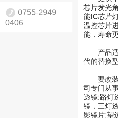
芯片发光
0755-2949
能IC芯片
0406
温控芯片
能，寿命
产品适用
代的替换
要改装圆
司专门从事
透镜;路灯
镜，三灯透
影镜片;